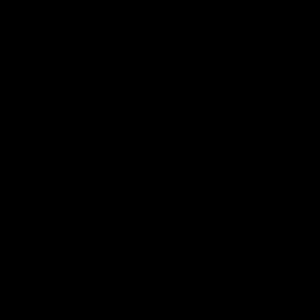
CARGAR MÁS...
Síguenos en Instagram