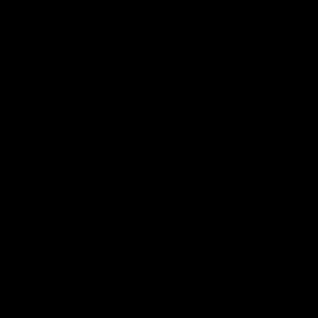
zy
 W
ry W
ytu
Kasyna
 Można
?
as