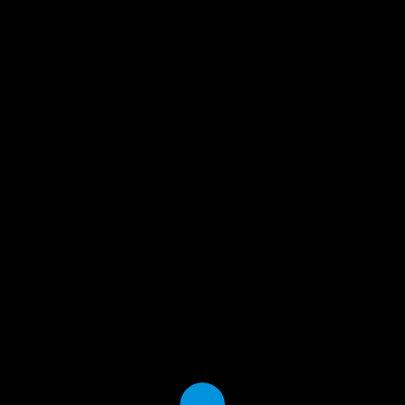
1хбет
жении
тся
 Iphone
но,
bet До
рсия