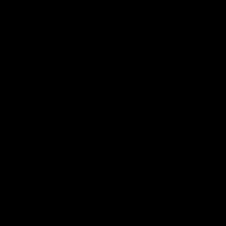
ərbaycan Oyunçuları
onuslar 2023
amağın