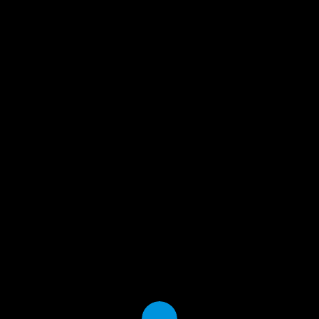
an
 Necə
 Tətbiqi
z Oynaya
 Verilən
cado Del