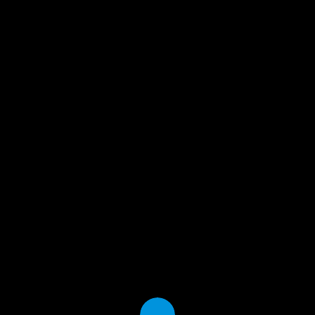
Sobre
roponen?
3 –
lizar El
bet
on El