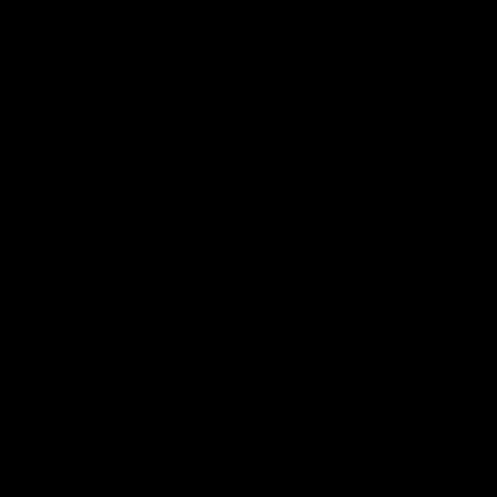
ozytu?
cy Ice
Jako
ce
e
tu
 Bez
Vegas