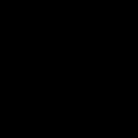
agosto 2026