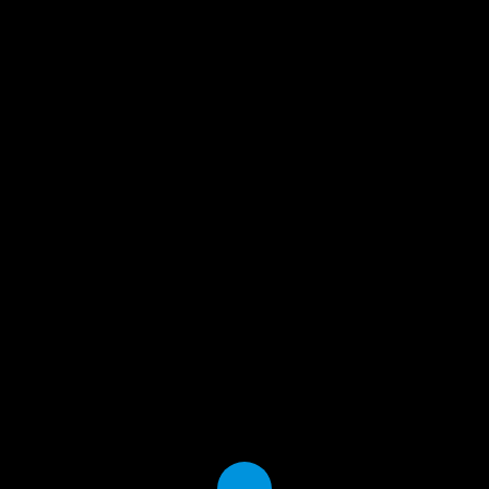
n Martín
nes De
ia Por
no De
puestas