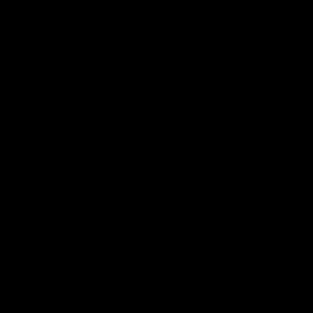
bet? Guía Paso A
xbet:
 Android