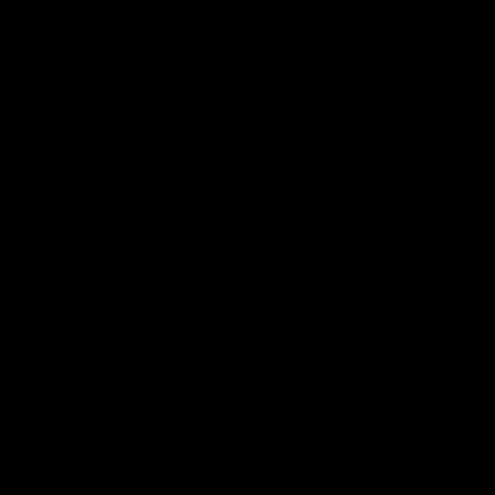
llar
er
ovegas?