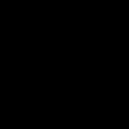
lots
egas
Att
å