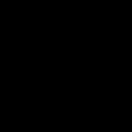
o Recension Sweden
nus 2023
egas