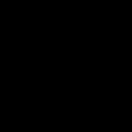
CARGAR MÁS...
Síguenos en Instagram