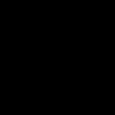
 –
Spelare
av På
sino