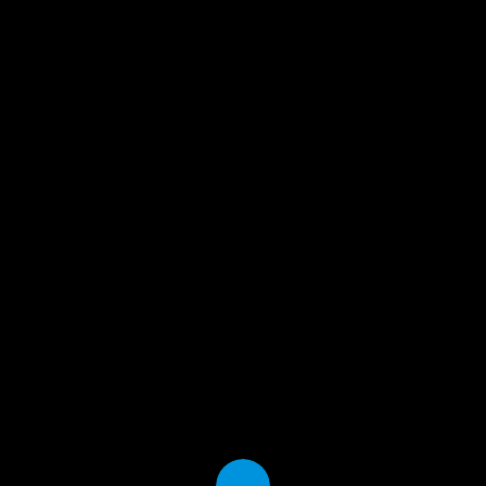
De
tivos
line?
usa de la habla es árabe sumado a que el
 las triquiñuelas que sony ericsson utilizan