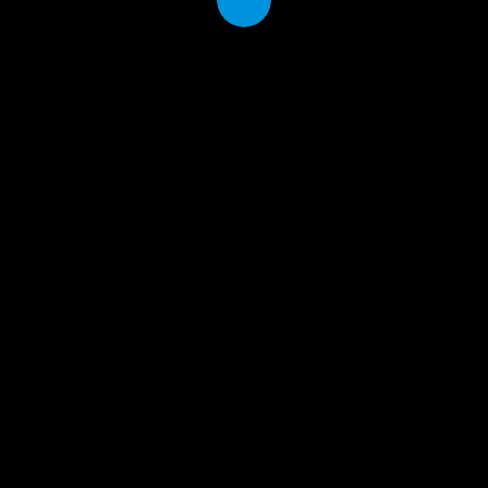
лайн
Ап
ы Pin
И
Ап