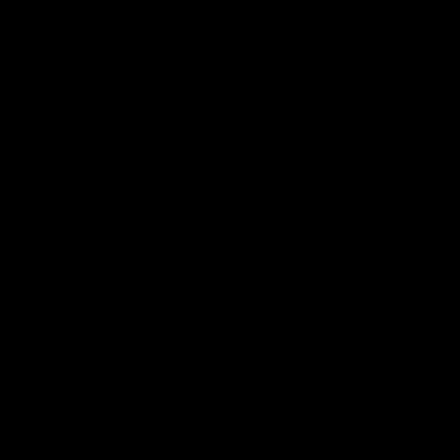
er Up
лайн
лайн
Ап
er Up
И