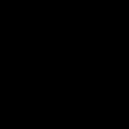
ы Pin
И
Ап
d
ино Пин