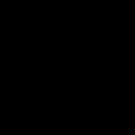
CARGAR MÁS...
Síguenos en Instagram