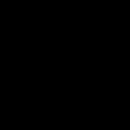
ок На
Для
ерсии