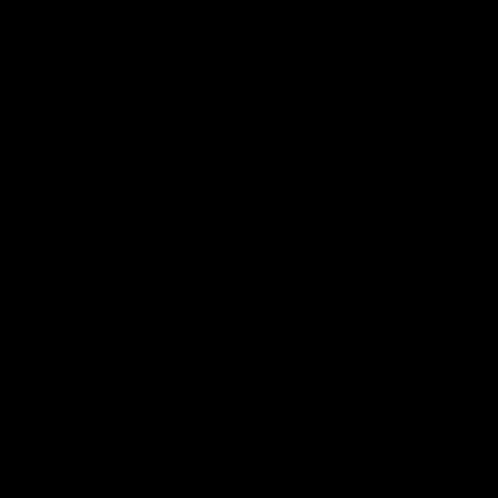
dno
Vulcan
unkty
ez
demki
nia?
 Za