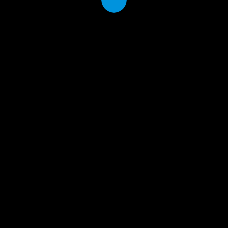
ch
?
an
euer
hlich)
ć
iender
as? Tak