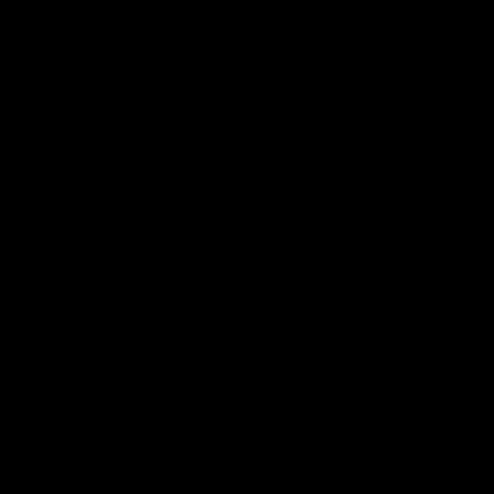
nów
I Licencja Viva
 Jako
nia W
y
line