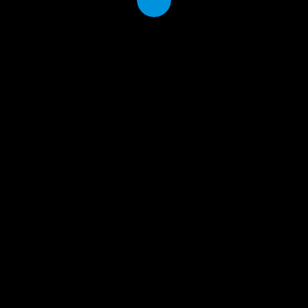
ch
?
an
euer
hlich)
ć
iender
as? Tak