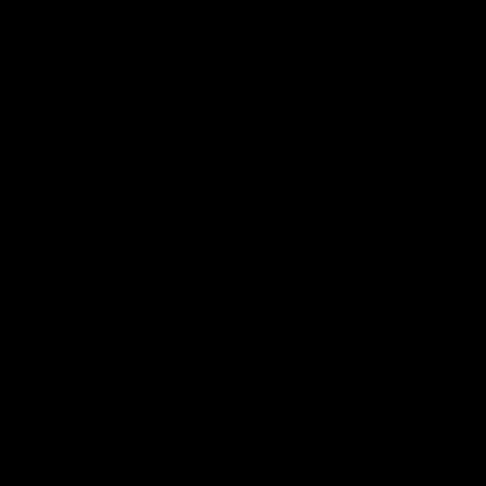
 Veoma
ty? W
r
hlich)
Vulkan