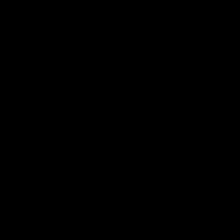
 Apuesta Sobre
De
rtes