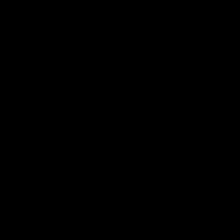
CARGAR MÁS...
Síguenos en Instagram