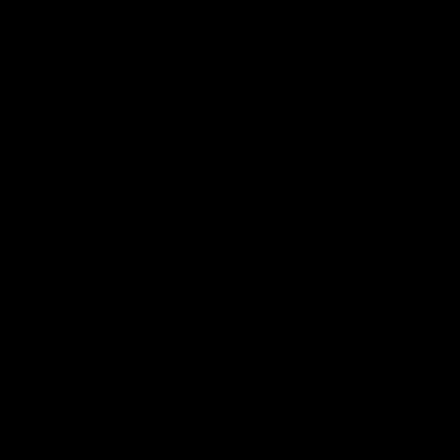
: Jak Zagrać Na
ylem
” Za