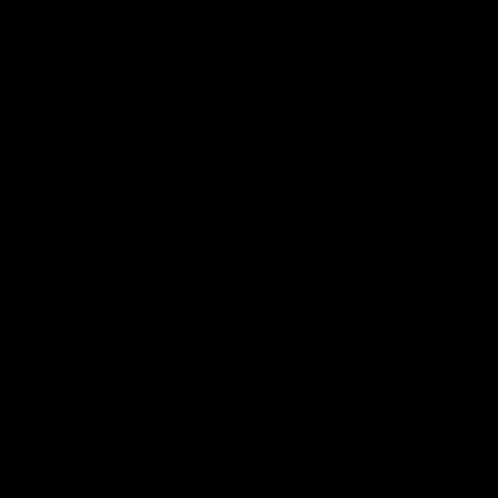
mayo 2022
L
M
X
J
V
S
D